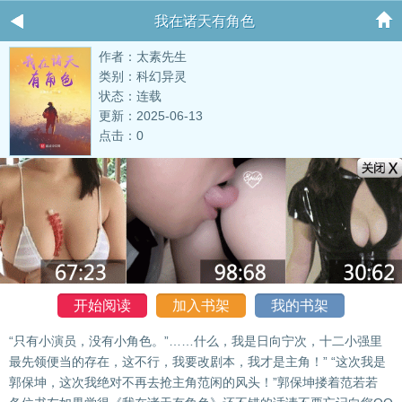
我在诸天有角色
作者：太素先生
类别：科幻异灵
状态：连载
更新：2025-06-13
点击：0
开始阅读
加入书架
我的书架
“只有小演员，没有小角色。”……什么，我是日向宁次，十二小强里
最先领便当的存在，这不行，我要改剧本，我才是主角！” “这次我是
郭保坤，这次我绝对不再去抢主角范闲的风头！”郭保坤搂着范若若