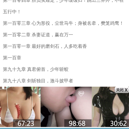
第一百零四章 胜负实难定，少年缓缓归！跳出三界外，不在
五行中！
第一百零三章 心为形役，尘世马牛；身被名牵，樊笼鸡骛！
第一百零二章 杀妻证道，赢在万一
第一百零一章 最好的磨剑石，人多吃着香
第一百章
第九十九章 真君俯首，少年斩蛟
第九十八章 剑斩独目，激斗披甲者