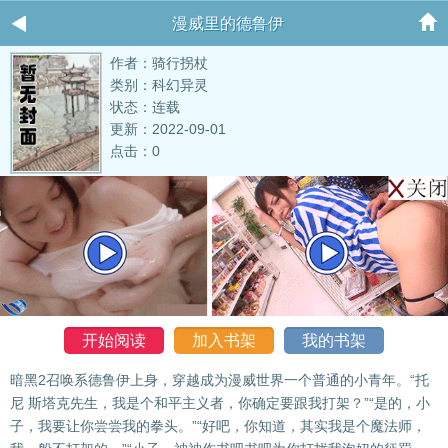
漫威里的德鲁伊
作者：骑行拐杖
类别：科幻异灵
状态：连载
更新：2022-09-01
点击：0
开始阅读
加入书架
我的书架
暗黑2召唤系德鲁伊上身，穿越成为漫威世界一个普通的小青年。“托
尼 斯塔克先生，我是个和平主义者，你确定要跟我打架？”“是的，小
子，我要让你尝尝我的拳头。”“好吧，你知道，其实我是个魔法师，