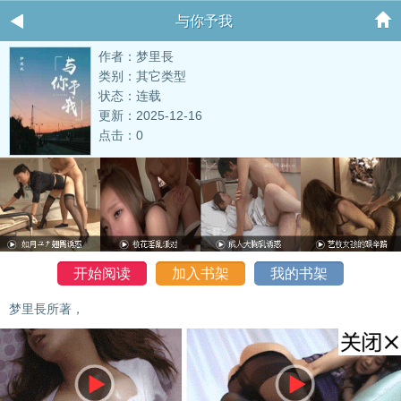
与你予我
作者：梦里長
类别：其它类型
状态：连载
更新：2025-12-16
点击：0
开始阅读
加入书架
我的书架
梦里長所著，