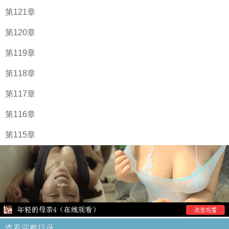
第121章
第120章
第119章
第118章
第117章
第116章
第115章
查看完整目录