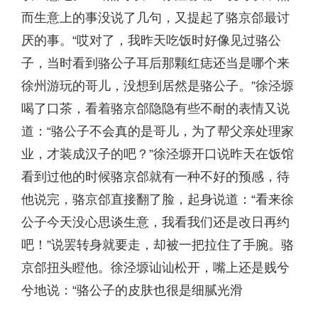
而生意上的事没说了几句，又提起了骆京郃最讨
厌的事。“哎对了，我昨天吃饭时好像见过骆公
子，当时看到骆公子耳后那颗红痣还当是哪个来
徐州游玩的哥儿，没想到居然是骆公子。”徐泾塬
喝了口茶，看着骆京郃隐隐有些不耐的表情又说
道：“骆公子不会真的是哥儿，为了帮父亲处理家
业，才装成汉子的吧？”徐泾塬开口说昨天在饭馆
看到过他的时候骆京郃就有一种不好的预感，待
他说完，骆京郃直接翻了脸，起身说道：“看来徐
公子今天没心思谈生意，我看我们还是改日再约
吧！”说罢转身就要走，却被一把拉住了手腕。骆
京郃扭头瞪他。徐泾塬讪讪松开，嘴上还是贱兮
兮地说：“骆公子的皮肤也很是细腻光滑