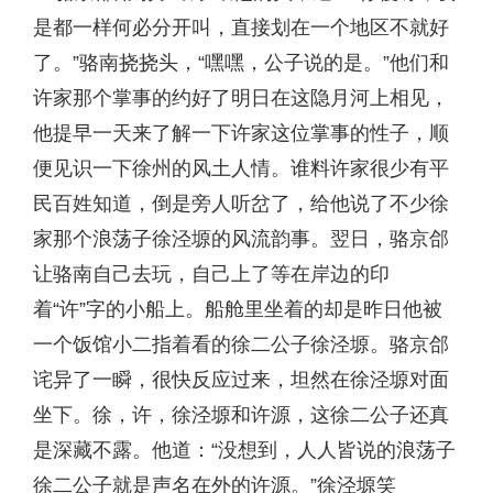
是都一样何必分开叫，直接划在一个地区不就好
了。”骆南挠挠头，“嘿嘿，公子说的是。”他们和
许家那个掌事的约好了明日在这隐月河上相见，
他提早一天来了解一下许家这位掌事的性子，顺
便见识一下徐州的风土人情。谁料许家很少有平
民百姓知道，倒是旁人听岔了，给他说了不少徐
家那个浪荡子徐泾塬的风流韵事。翌日，骆京郃
让骆南自己去玩，自己上了等在岸边的印
着“许”字的小船上。船舱里坐着的却是昨日他被
一个饭馆小二指着看的徐二公子徐泾塬。骆京郃
诧异了一瞬，很快反应过来，坦然在徐泾塬对面
坐下。徐，许，徐泾塬和许源，这徐二公子还真
是深藏不露。他道：“没想到，人人皆说的浪荡子
徐二公子就是声名在外的许源。”徐泾塬笑