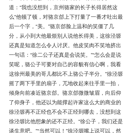
道：“我也没想到，京州骆家的长子长得居然这
么”他顿了顿，对骆京郃上下打量了一番才吐出最
后一个字，“美。”骆京郃脸上温和的笑僵了几
分，从小到大他最烦别人说他长得美，这徐泾塬
还真是知道怎么令人讨厌。他皮笑肉不笑地挤出
一句话：“徐二公子还真是会说笑。”“怎么会是说
笑呢，骆公子可要对自己的容貌有信心啊，我看
这徐州最美的哥儿都比不上骆公子半分。”徐泾塬
摇了两下手里的扇子，兀地收起来往手里一拍，
倾身向前凑近骆京郃。骆京郃微微皱眉，向后仰
了仰身子，他还以为能撑起许家这么大的商业的
徐泾塬再不正经也不会不正经到哪去，没想到这
徐泾塬比他想象的还不正经。“徐公子，我们还是
谈生意吧。”“当然可以！”徐泾塬嘴上说可以，然