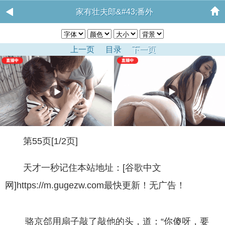
家有壮夫郎&#43;番外
上一页
目录
下一页
第55页[1/2页]
天才一秒记住本站地址：[谷歌中文
网]https://m.gugezw.com最快更新！无广告！
骆京郃用扇子敲了敲他的头，道：“你傻呀，要