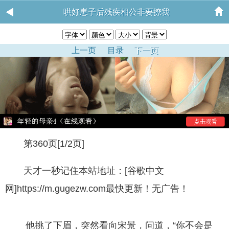
哄好崽子后残疾相公非要撩我
上一页
目录
下一页
第360页[1/2页]
天才一秒记住本站地址：[谷歌中文
网]https://m.gugezw.com最快更新！无广告！
他挑了下眉，突然看向宋景，问道，“你不会是