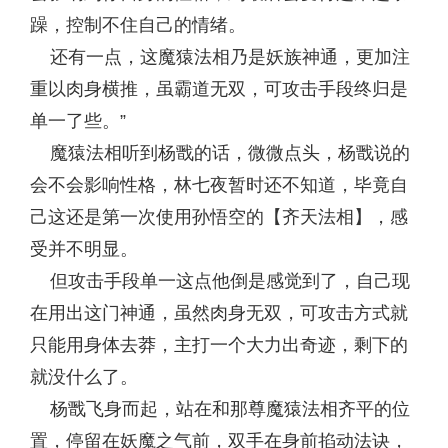
躁，控制不住自己的情绪。
还有一点，这魔猿法相乃是妖族神通，更加注
重以肉身横推，虽霸道无双，可攻击手段终归是
单一了些。”
魔猿法相听到杨戬的话，微微点头，杨戬说的
会不会影响性格，林七夜暂时还不知道，毕竟自
己这还是第一次使用孙悟空的【齐天法相】，感
受并不明显。
但攻击手段单一这点他倒是感觉到了，自己现
在用出这门神通，虽然肉身无双，可攻击方式就
只能用身体去莽，主打一个大力出奇迹，剩下的
就没什么了。
杨戬飞身而起，站在和那尊魔猿法相齐平的位
置，停留在妖魔之气前，双手在身前掐动法诀，