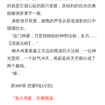
的就是它眉心处的那只竖眼，其锐利的目光仿佛
能够洞穿寰宇一般。
身影张开双唇，杨戬的声音从那道虚影的口中
缓缓吐出。
“这门神通，乃是我独创的神明法相，名为……
【清源法相】。”
柳木冉看着矗立天边的两道巨大法相，一位神
光普照，一个妖气冲天，将蔚蓝的天空都分成了
两个极端。
“缘…
第385章 想要吗[1/2页]
『加入书签，方便阅读』