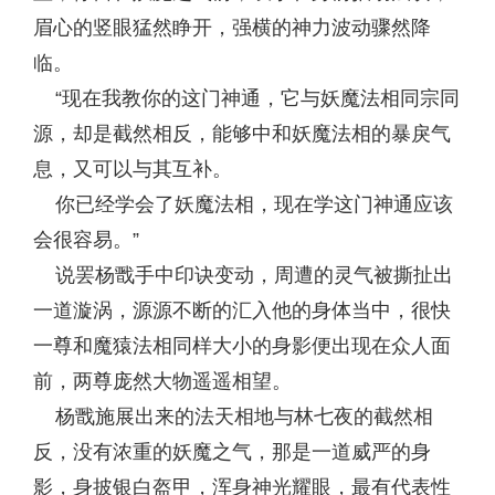
眉心的竖眼猛然睁开，强横的神力波动骤然降
临。
“现在我教你的这门神通，它与妖魔法相同宗同
源，却是截然相反，能够中和妖魔法相的暴戾气
息，又可以与其互补。
你已经学会了妖魔法相，现在学这门神通应该
会很容易。”
说罢杨戬手中印诀变动，周遭的灵气被撕扯出
一道漩涡，源源不断的汇入他的身体当中，很快
一尊和魔猿法相同样大小的身影便出现在众人面
前，两尊庞然大物遥遥相望。
杨戬施展出来的法天相地与林七夜的截然相
反，没有浓重的妖魔之气，那是一道威严的身
影，身披银白盔甲，浑身神光耀眼，最有代表性