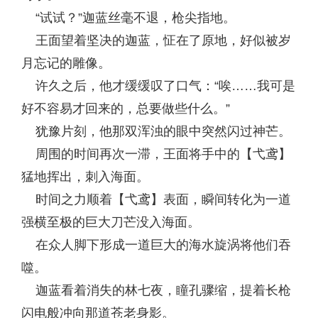
“试试？”迦蓝丝毫不退，枪尖指地。
王面望着坚决的迦蓝，怔在了原地，好似被岁
月忘记的雕像。
许久之后，他才缓缓叹了口气：“唉……我可是
好不容易才回来的，总要做些什么。”
犹豫片刻，他那双浑浊的眼中突然闪过神芒。
周围的时间再次一滞，王面将手中的【弋鸢】
猛地挥出，刺入海面。
时间之力顺着【弋鸢】表面，瞬间转化为一道
强横至极的巨大刀芒没入海面。
在众人脚下形成一道巨大的海水旋涡将他们吞
噬。
迦蓝看着消失的林七夜，瞳孔骤缩，提着长枪
闪电般冲向那道苍老身影。