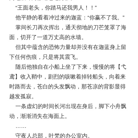
“王面老头，你踏马还我男人！！”
他平静的看着冲过来的迦蓝：“你赢不了我。”
掌间长刀再次挥出，通天彻地的刀芒笼罩了海
面，切开了一道万丈高的水墙。
但其中蕴含的恐怖力量却并没有在迦蓝身上留
下任何伤痕，只是将其震飞。
随后他独自在小船上坐了下来，慢慢的将【弋
鸢】收入鞘中，剧烈的咳嗽着掉转船头，向着来
时路而去，苍白的头发飘动，那苍凉的背影显得
越发孤寂。
一条虚幻的时间长河出现在身后，脚下小舟飘
动，渐渐消失在海面上。
……
守夜人总部，叶梵的办公室内。