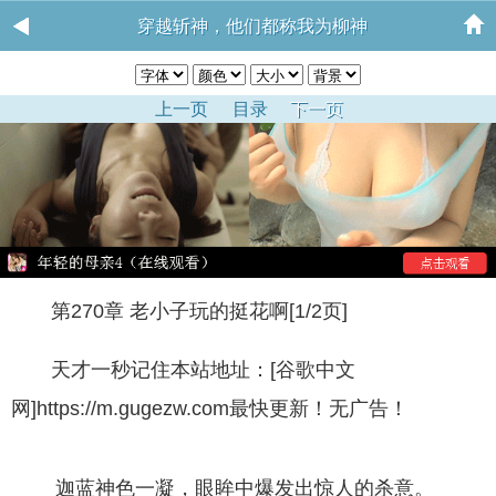
穿越斩神，他们都称我为柳神
上一页
目录
下一页
第270章 老小子玩的挺花啊[1/2页]
天才一秒记住本站地址：[谷歌中文
网]https://m.gugezw.com最快更新！无广告！
迦蓝神色一凝，眼眸中爆发出惊人的杀意。