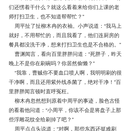
们还愣着干什么？就这么看着来给你们上课的老
师打扫卫生，也不知道帮帮忙？”
周平扯了扯柳木冉的衣袖。小声说道：“我马上
就好，不用帮忙的，而且我看了，他们连厨房的
餐具都没洗干净，想来打扫卫生也是不合格的。”
曹渊闻言，看向百里胖胖问道：“死胖子，昨天
晚上不是你在刷碗吗？你居然偷懒？”
“我靠，曹贼你不要血口喷人啊，我明明刷的很
干净啊，而且还用紫外线杀菌了，绝对干净！”百
里胖胖闻言顿时直呼冤枉。
柳木冉忽然想到原着中周平的事迹，脸色古怪
的看着他问道：“小周平，你该不会是将盘子上那
些浮雕花纹全给刷掉了吧？”
周平点点头说道：“对啊，那些东西还挺难刷