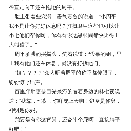
径直走向了还在拖地的周平。
脸上带着些宠溺，语气责备的说道：“小周平，
我不是让你好好休息吗？打扫卫生这些也可以让
小七他们帮你啊，你看看你这黑眼圈都快比得上
大熊猫了。”
周平腼腆的摇摇头，笑着说道：“没事的姐，早
上我看他们还在休息，就没有打扰他们。”
“姐？？？？”众人听着周平的称呼都傻眼了，
纷纷惊呼出声。
百里胖胖更是目光呆滞的看着身边的林七夜说
道：“我靠，七夜，你吖要上天啊！剑圣是你舅，
神明是你妈。
我要是有你这背景，还奋斗个屁啊，直接躺平
好吧！”