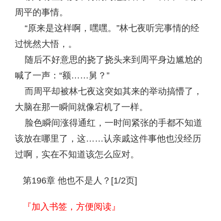
周平的事情。
“原来是这样啊，嘿嘿。”林七夜听完事情的经
过恍然大悟，。
随后不好意思的挠了挠头来到周平身边尴尬的
喊了一声：“额……舅？”
而周平却被林七夜这突如其来的举动搞懵了，
大脑在那一瞬间就像宕机了一样。
脸色瞬间涨得通红，一时间紧张的手都不知道
该放在哪里了，这……认亲戚这件事他也没经历
过啊，实在不知道该怎么应对。
第196章 他也不是人？[1/2页]
『加入书签，方便阅读』