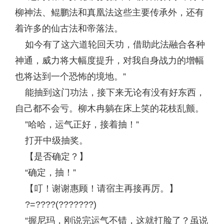
柳神法、鲲鹏法和真凰法这些主要传承外，还有
着许多的仙古法和帝落法。
如今有了这六道轮回天功，借助此法融合各种
神通，威力将大幅度提升，对我自身战力的增幅
也将达到一个恐怖的境地。”
能抽到这门功法，接下来无论有没有好东西，
自己都不会亏。柳木冉躺在床上笑的花枝乱颤。
”哈哈，运气正好，接着抽！”
打开中级抽奖。
【是否确定？】
“确定，抽！”
【叮！谢谢惠顾！请宿主再接再厉。】
?=????(???????)
“握尼玛，刚说完运气不错，这就打脸了？虽说