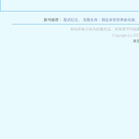
新书推荐：
星武纪元
、
无限生存：我在末世世界捡垃圾
本站所有小说为转载作品，所有章节均由
Copyright (c) 2
欢