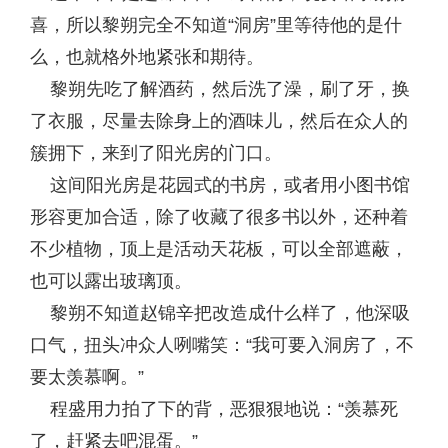
喜，所以黎朔完全不知道“洞房”里等待他的是什
么，也就格外地紧张和期待。
黎朔先吃了解酒药，然后洗了澡，刷了牙，换
了衣服，尽量去除身上的酒味儿，然后在众人的
簇拥下，来到了阳光房的门口。
这间阳光房是花园式的书房，或者用小图书馆
形容更加合适，除了收藏了很多书以外，还种着
不少植物，顶上是活动天花板，可以全部遮蔽，
也可以露出玻璃顶。
黎朔不知道赵锦辛把改造成什么样了，他深吸
口气，扭头冲众人咧嘴笑：“我可要入洞房了，不
要太羡慕啊。”
程盛用力拍了下的背，恶狠狠地说：“羡慕死
了，赶紧去吧混蛋。”