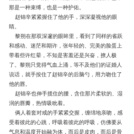
那是一种束缚，也是一种护佑。
赵锦辛紧紧握住了他的手，深深凝视他的眼
睛。
黎朔在那双深邃的眼眸里，看到了同样的雀跃
和感动、迷茫和期许，张年轻的、完美的脸蛋上
带着些许红晕，不知是害羞还是兴奋，撩人极
了。黎朔只觉得气血上涌，等不及他们的证婚人
说话，就手按住了赵锦辛的后脑勺，用力吻住了
他的唇。
赵锦辛也伸手揽住的腰，含住那片柔软的、湿
润的唇瓣，热情吸吮着。
俩人着套对戒的手紧紧交握，缠绵地亲吻，感
受着彼此的心跳，呼吸着彼此的呼吸，仿佛要从
气息和温度开始融为体，而后是皮肉，而后是骨