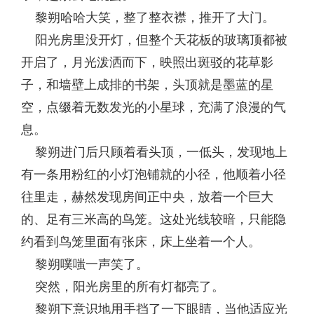
黎朔哈哈大笑，整了整衣襟，推开了大门。
阳光房里没开灯，但整个天花板的玻璃顶都被
开启了，月光泼洒而下，映照出斑驳的花草影
子，和墙壁上成排的书架，头顶就是墨蓝的星
空，点缀着无数发光的小星球，充满了浪漫的气
息。
黎朔进门后只顾着看头顶，一低头，发现地上
有一条用粉红的小灯泡铺就的小径，他顺着小径
往里走，赫然发现房间正中央，放着一个巨大
的、足有三米高的鸟笼。这处光线较暗，只能隐
约看到鸟笼里面有张床，床上坐着一个人。
黎朔噗嗤一声笑了。
突然，阳光房里的所有灯都亮了。
黎朔下意识地用手挡了一下眼睛，当他适应光