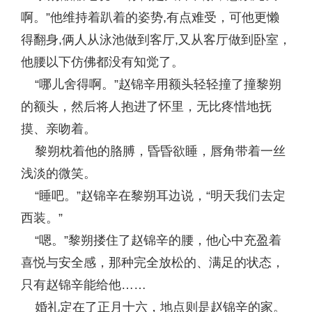
啊。”他维持着趴着的姿势,有点难受，可他更懒
得翻身,俩人从泳池做到客厅,又从客厅做到卧室，
他腰以下仿佛都没有知觉了。
“哪儿舍得啊。”赵锦辛用额头轻轻撞了撞黎朔
的额头，然后将人抱进了怀里，无比疼惜地抚
摸、亲吻着。
黎朔枕着他的胳膊，昏昏欲睡，唇角带着一丝
浅淡的微笑。
“睡吧。”赵锦辛在黎朔耳边说，“明天我们去定
西装。”
“嗯。”黎朔搂住了赵锦辛的腰，他心中充盈着
喜悦与安全感，那种完全放松的、满足的状态，
只有赵锦辛能给他……
婚礼定在了正月十六，地点则是赵锦辛的家。