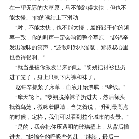
在一望无际的大草原，马不能跑得太快，但也不
能太慢。”他的喉结上下滑动。
“对，不能太快，也不能太慢，最好跟干你的频
率一致，你的叫声一定会响彻整个草原。”赵锦辛
发出暧昧的笑声，“还敢叫我小淫魔，黎叔叔心里
也色得很啊。”
“就当是被你激发出来的吧。”黎朔把衬衫也扔
进了笼子，身上只剩下内裤和袜子。
赵锦辛抓紧了床单，血液开始沸腾：“继续。”
“摩天轮上。”黎朔脱掉袜子扔进去，然后额头
抵着鸟笼，微眯着眼睛，含笑着说，“升到最高点
的时候，定格，我们可以看到整个城市的夜景。”
“是的，我会把你压透明的玻璃壁上，从背后插
进去。”赵锦辛的呼吸些絮乱，“继续，最后一