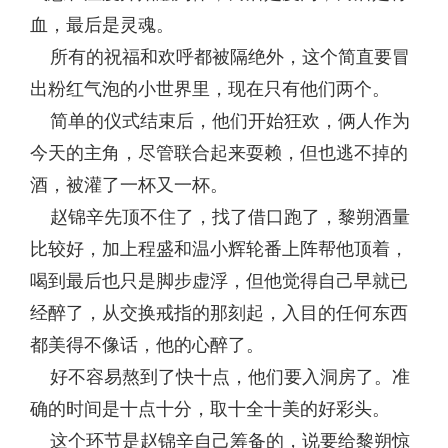
血，最后是灵魂。
所有的祝福和欢呼都被隔绝外，这个简直要冒
出粉红气泡的小世界里，现在只有他们两个。
简单的仪式结束后，他们开始狂欢，俩人作为
今天的主角，尽管联合起来耍赖，但也逃不掉的
酒，被灌了一杯又一杯。
赵锦辛先顶不住了，找了借口跑了，黎朔酒量
比较好，加上程盛和温小辉轮番上阵帮他顶着，
喝到最后也只是脚步虚浮，但他觉得自己早就已
经醉了，从交换戒指的那刻起，入目的任何东西
都美得不像话，他的心醉了。
好不容易熬到了快十点，他们要入洞房了。准
确的时间是十点十分，取十全十美的好彩头。
这个环节是赵锦辛自己筹备的，说要给黎朔惊