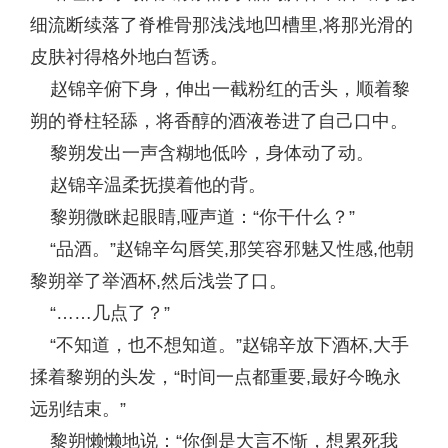
细流断续落了脊椎骨那浅浅地凹槽里,将那光滑的
皮肤衬得格外地白皙诱。
赵锦辛俯下身，伸出一截粉红的舌头，顺着黎
朔的脊柱轻舔，将香醇的酒液卷进了自己口中。
黎朔发出一声含糊地低吟，身体动了动。
赵锦辛温柔抚摸着他的背。
黎朔微眯起眼睛,哑声道：“你干什么？”
“品酒。”赵锦辛勾唇笑,那笑容邪魅又性感,他朝
黎朔举了举酒杯,然后浅尝了口。
“……几点了？”
“不知道，也不想知道。”赵锦辛放下酒杯,大手
揉着黎朔的头发，“时间一点都重要,最好今晚永
远别结束。”
黎朔懒懒地说：“你倒是大言不惭，想累死我