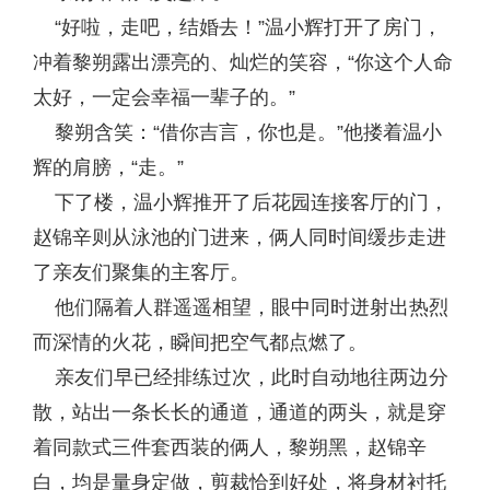
“好啦，走吧，结婚去！”温小辉打开了房门，
冲着黎朔露出漂亮的、灿烂的笑容，“你这个人命
太好，一定会幸福一辈子的。”
黎朔含笑：“借你吉言，你也是。”他搂着温小
辉的肩膀，“走。”
下了楼，温小辉推开了后花园连接客厅的门，
赵锦辛则从泳池的门进来，俩人同时间缓步走进
了亲友们聚集的主客厅。
他们隔着人群遥遥相望，眼中同时迸射出热烈
而深情的火花，瞬间把空气都点燃了。
亲友们早已经排练过次，此时自动地往两边分
散，站出一条长长的通道，通道的两头，就是穿
着同款式三件套西装的俩人，黎朔黑，赵锦辛
白，均是量身定做，剪裁恰到好处，将身材衬托