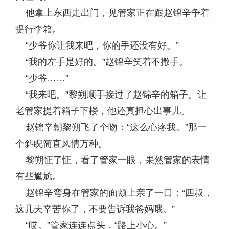
他拿上东西走出门，见管家正在跟赵锦辛争着
提行李箱。
“少爷你让我来吧，你的手还没有好。”
“我的左手是好的。”赵锦辛笑着不撒手。
“少爷……”
“我来吧。”黎朔顺手接过了赵锦辛的箱子。让
老管家提着箱子下楼，他还真担心出事儿。
赵锦辛朝黎朔飞了个吻：“这么心疼我。”那一
个斜睨简直风情万种。
黎朔怔了怔，看了管家一眼，果然管家的表情
有些尴尬。
赵锦辛弯身在管家的面颊上亲了一口：“四叔，
这几天辛苦你了，不要告诉我爸妈哦。”
“哎。”管家连连点头，“路上小心。”