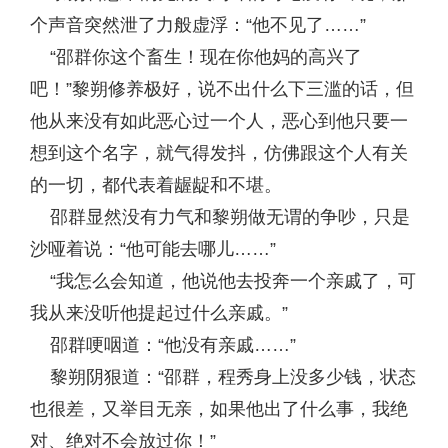
个声音突然泄了力般虚浮：“他不见了……”
“邵群你这个畜生！现在你他妈的高兴了
吧！”黎朔修养极好，说不出什么下三滥的话，但
他从来没有如此恶心过一个人，恶心到他只要一
想到这个名字，就气得发抖，仿佛跟这个人有关
的一切，都代表着龌龊和不堪。
邵群显然没有力气和黎朔做无谓的争吵，只是
沙哑着说：“他可能去哪儿……”
“我怎么会知道，他说他去投奔一个亲戚了，可
我从来没听他提起过什么亲戚。”
邵群哽咽道：“他没有亲戚……”
黎朔阴狠道：“邵群，程秀身上没多少钱，状态
也很差，又举目无亲，如果他出了什么事，我绝
对、绝对不会放过你！”