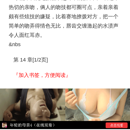
热切的亲吻，俩人的吻技都可圈可点，亲着亲着
颇有些炫技的嫌疑，比着赛地撩拨对方，把一个
简单的吻弄得情色无比，唇齿交缠激起的水渍声
令人面红耳赤。
&nbs
第 14 章[1/2页]
『加入书签，方便阅读』