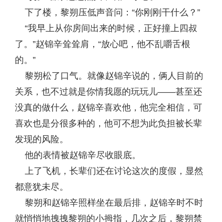
下了楼，黎朔压低声音问：“你刚刚干什么？”
“我早上从你房间出来的时候，正好撞上四叔
了。”赵锦辛耸耸肩，“放心吧，他不乱嚼舌根
的。”
黎朔松了口气。就像赵锦辛说的，俩人目前的
关系，也不过就是你情我愿的玩玩儿——甚至还
没真的做什么，赵锦辛喜欢他，他完全相信，可
喜欢也是分很多种的，他可不想为此负担被长辈
发现的风险。
他的表情被赵锦辛尽收眼底。
上了飞机，长辈们还在讨论这次的度假，显然
都意犹未尽。
黎朔和赵锦辛照样坐在最后排，赵锦辛时不时
就悄悄地拽拽黎朔的小拇指，几次之后，黎朔禁