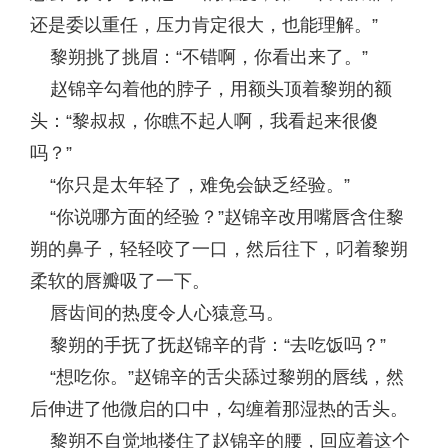
还是委以重任，压力肯定很大，也能理解。”
黎朔挑了挑眉：“不错啊，你看出来了。”
赵锦辛勾着他的脖子，用额头顶着黎朔的额
头：“黎叔叔，你瞧不起人啊，我看起来很傻
吗？”
“你只是太年轻了，难免会缺乏经验。”
“你说哪方面的经验？”赵锦辛改用嘴唇含住黎
朔的鼻子，轻轻咬了一口，然后往下，叼着黎朔
柔软的唇瓣吸了一下。
唇齿间的热度令人心猿意马。
黎朔的手抚了抚赵锦辛的背：“去吃饭吗？”
“想吃你。”赵锦辛的舌尖舔过黎朔的唇线，然
后伸进了他微启的口中，勾缠着那湿热的舌头。
黎朔不自觉地搂住了赵锦辛的腰，回应着这个