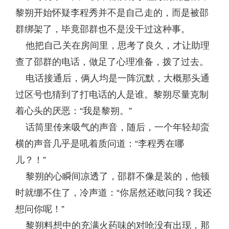
黎朔开始怀疑李程秀并不是自己走的，而是被邵
群绑架了，毕竟邵群也不是没干过这种事。
他把自己关在房间里，思考了良久，才让助理
查了邵群的电话，做足了心理准备，拨了过去。
电话接通后，俩人均是一阵沉默，大概那头通
过区号也猜到了打电话的人是谁。黎朔尽量克制
着心头的厌恶：“我是黎朔。”
话筒里传来吸气的声音，随后，一个年轻却蛮
横的声音几乎是吼着质问道：“李程秀在哪
儿？！”
黎朔的心瞬间凉透了，邵群不像是装的，他顿
时就绷不住了，冷声道：“你居然还敢问我？我还
想问你呢！”
黎朔料想中的充满火药味的对呛没有出现，那