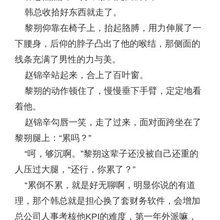
韩总收拾好东西就走了。
黎朔仰靠在椅子上，抬起胳膊，用力伸展了一
下腰身，后仰的脖子凸出了他的喉结，那侧面的
线条充满了男性的力与美。
赵锦辛站起来，合上了百叶窗。
黎朔的动作顿住了，慢慢垂下手臂，定定地看
着他。
赵锦辛勾唇一笑，走了过来，面对面跨坐在了
黎朔腿上：“累吗？”
“呵，够沉啊。”黎朔这辈子还没被自己还重的
人压过大腿，“还行，你累了？”
“累倒不累，就是好无聊啊，明显你说的有道
理，那个韩总就是担心换了套财务软件，会增加
总公司人事考核他KPI的难度，第一年外派嘛，