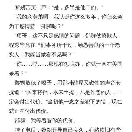
黎朔苦笑一声：“是，多半是他干的。”
“我的亲老弟啊，我认识你这么多年，你怎么会
为了感情惹一身腥呢？”
“项哥，这不只是感情的问题，邵群仗势欺人，
程秀毕竟在咱们事务所干过，勤恳善良的一个老
实人，我能当做看不见吗？”
“你……哎……那现在怎么办，你就一直在美国
呆着？”
黎朔放低了嗓子，用那种醇厚又磁性的声音安
抚道：“兵来将挡，水来土掩，凡是作恶的人，一
定会付出代价。”当初他一念之差犯下的错，现在
就正在付出代价。
邵群，我等着看你的代价。
挂了电话，黎朔开导自己良久，心绪依旧有些