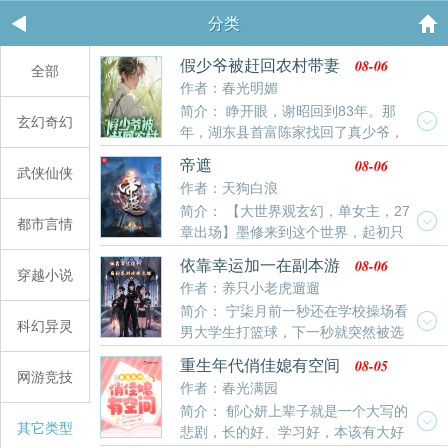
分类
08-06
假少爷被赶回农村带妻
全部
儿逆袭人生
作者：春光明媚
简介： 睁开眼，谢昭回到83年。那
玄幻奇幻
年，湖东县首富陈家找回了真少爷，
而他这个冒牌货被赶回了石水村。他不敢相信曾经疼他
08-06
帝遮
武侠仙侠
如珠如宝的爹妈居然不要他了，难道十八年的亲情全都
作者：天狗白浪
是假的吗？他上门求问，可他们哭着大骂他是祸根子，
简介： 【大世界观玄幻，单女主，27
害得他们亲生儿子吃了苦，受了难，是个黑心肝的王八
都市言情
章出场】墨修来到这个世界，起初只
蛋！从此他一蹶不振。而亲爹妈为了弥补他，给他娶了
是想好好活着。没想到这里有洞天福地，有仙门帝庭，
个顶顶好的媳妇儿。黑长直，麻花辫儿，一张瓜子脸漂
08-06
依靠幸运加一在副本游
有三山四海，五湖八荒，九天十地，也曾有神话降临。
穿越小说
亮清纯，眼睛水灵灵仿佛会说话。可他打心眼里不喜
戏抱大腿
作者：养只小老虎遛遛
波云诡谲，恐怖滔天。一只小小的蜗牛以仙走天下，蜗
欢，觉着一切都是她和自己亲爹妈设下的阴谋，为的就
简介： 宁柒月前一秒还在学校操场看
行未来，证道成帝，最终身陨。一个被抓去挖矿的奴
是把自己困死在这里。后来，那一年年关，他不死心，
科幻异灵
男大学生打篮球，下一秒就突然被选
隶，不信天命只信自己，打出一个无佛无圣时代，可依
又去了养父母家，毫不意外他又被揍了一顿，赶了出
中成为副本游戏玩家。经历千辛万苦才通关第一个新手
旧难逃一死。…………就这样一个连大帝的光芒也会被
来。他也照例喝得酩酊大醉，不省人事。只是这一日，
08-05
重生年代俏佳媳有空间
副本，拿到了第一个道具：幸运项链（使幸运值1）跟
网游竞技
遮住的时代。一位穿越而来的少年从天帝山走出。弱者
早上再次睁眼时，一切早已天翻地覆。他媳妇儿安安静
作者：春光满园
别人的道具比起来，简直鸡肋的没边了。殊不知，幸运
才逞强，强者一直强。
静的躺在床上，面如死灰。一旁洗澡的木盆里安安静静
简介： 郁心妍上辈子就是一个大写的
项链正在发挥她难以想象的作用力。在副本游戏随机挑
的躺着两个浑身是血的小娃儿。闭着眼，早就没了呼
其它类型
悲剧，长的好、学习好，本该有大好
选玩家中，总能遇到一个又一个的大佬。于是便开始
吸。是一对，可爱的小闺女。于是往后的三十年，他一